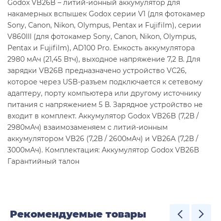
Godox VB26B – литий-ионный аккумулятор для
накамерных вспышек Godox серии V1 (для фотокамер
Sony, Canon, Nikon, Olympus, Pentax и Fujifilm), серии
V860III (для фотокамер Sony, Canon, Nikon, Olympus,
Pentax и Fujifilm), AD100 Pro. Емкость аккумулятора
2980 мАч (21,45 Втч), выходное напряжение 7,2 В. Для
зарядки VB26B предназначено устройство VC26,
которое через USB-разъем подключается к сетевому
адаптеру, порту компьютера или другому источнику
питания с напряжением 5 В. Зарядное устройство не
входит в комплект. Аккумулятор Godox VB26B (7,2В /
2980мАч) взаимозаменяем с литий-ионным
аккумулятором VB26 (7,2В / 2600мАч) и VB26A (7,2В /
3000мАч). Комплектация: Аккумулятор Godox VB26B
Гарантийный талон
Рекомендуемые товары