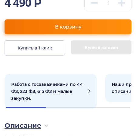
4 490
Р
В корзину
Купить на ozon
Купить в 1 клик
Работа с госзаказчиками по 44
Наши прое
ФЗ, 223 ФЗ, 615 ФЗ и малые
описанием
закупки.
Описание