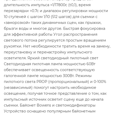
длительность импульса ≈1/17800с (t0,1), время
перезарядки ≈0.7с и диапазон регулировки мощности
10 ступеней с шагом 1/10 (512 шагов) для съемки с
«заморозкой» таких динамичных сцен, как прыжки,
брызги воды и многое другое. Быстрая фокусировка
для эффективной работы Угол распространения
светового потока регулируется простым вращением
рукоятки. Нет необходимости тратить время на замену,
переустановку и перенастройку импульсного
осветителя. Яркий светодиодный пилотный свет
Светодиодная пилотная лампа мощностью 60Вт
обеспечивает освещенность соответствующую
галогенной лампе мощностью 300Вт. Режимы
пилотного света PROP (пропорциональный) и 0-100%
(независимый) помогут настроить необходимое
освещение, получая точное представление о том, как
импульсный источник осветит сцену еще до начала
съемки. Байонет Bowens и светомодификаторы
Устройство оснащено популярным байонетным