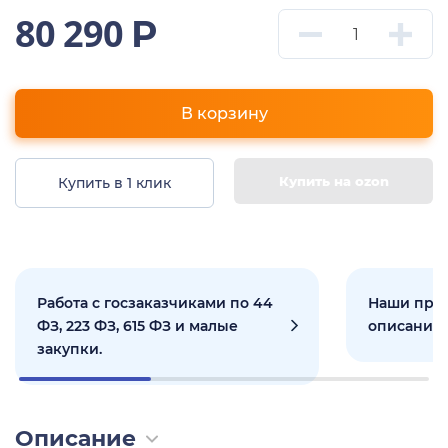
80 290
Р
В корзину
Купить на ozon
Купить в 1 клик
Работа с госзаказчиками по 44
Наши прое
ФЗ, 223 ФЗ, 615 ФЗ и малые
описанием
закупки.
Описание