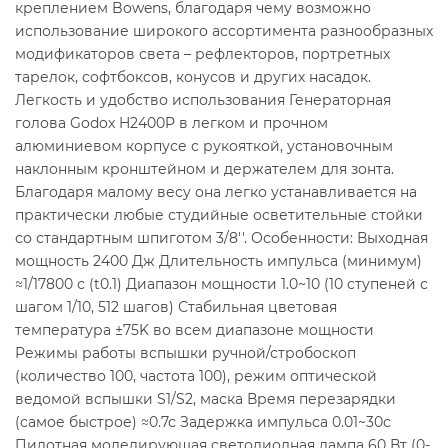
креплением Bowens, благодаря чему возможно
использование широкого ассортимента разнообразных
модификаторов света – рефлекторов, портретных
тарелок, софтбоксов, конусов и других насадок.
Легкость и удобство использования Генераторная
голова Godox H2400P в легком и прочном
алюминиевом корпусе с рукояткой, установочным
наклонным кронштейном и держателем для зонта.
Благодаря малому весу она легко устанавливается на
практически любые студийные осветительные стойки
со стандартным шпиготом 3/8''. Особенности: Выходная
мощность 2400 Дж Длительность импульса (минимум)
≈1/17800 с (t0.1) Диапазон мощности 1.0~10 (10 ступеней с
шагом 1/10, 512 шагов) Стабильная цветовая
температура ±75K во всем диапазоне мощности
Режимы работы вспышки ручной/стробоскоп
(количество 100, частота 100), режим оптической
ведомой вспышки S1/S2, маска Время перезарядки
(самое быстрое) ≈0.7с Задержка импульса 0.01~30с
Пилотная моделирующая светодиодная лампа 60 Вт (0-