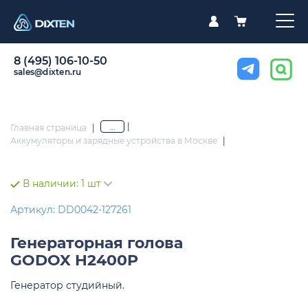
8 (495) 106-10-50
sales@dixten.ru
|
...
Главная страница
|
Аккумуляторы и зарядные устройства в Москве
|
В наличии:
1 шт
Артикул: DD0042-127261
Генераторная голова
GODOX H2400P
Генератор студийный.