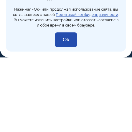
Нажимая «Ок» или продолжая использование сайта, вы
соглашаетесь с нашей
Политикой конфиденциальности
.
Вы можете изменить настройки или отозвать согласие в
любое время в своем браузере.
Ok
8 (495) 106-10-50
sales@dixten.ru
Валдайский проезд, 8, Москва, 125445
Компания