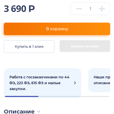
3 690
Р
В корзину
Купить на ozon
Купить в 1 клик
Работа с госзаказчиками по 44
Наши прое
ФЗ, 223 ФЗ, 615 ФЗ и малые
описанием
закупки.
Описание