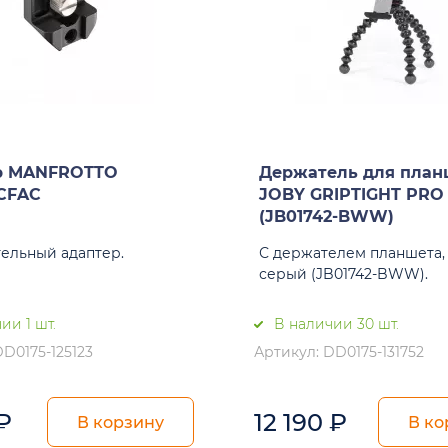
р MANFROTTO
Держатель для план
CFAC
JOBY GRIPTIGHT PRO
(JB01742-BWW)
ельный адаптер.
С держателем планшета,
серый (JB01742-BWW).
ии 1 шт.
В наличии 30 шт.
DD0175-125123
Артикул: DD0175-131752
₽
12 190
₽
В корзину
В ко