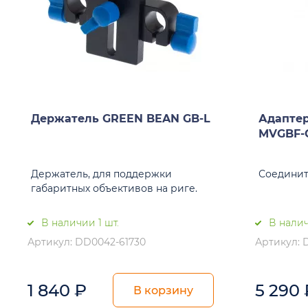
Держатель GREEN BEAN GB-L
Адапте
MVGBF-
Держатель, для поддержки
Соединит
габаритных объективов на риге.
В наличии 1 шт.
В налич
Артикул: DD0042-61730
Артикул: 
1 840
₽
5 290
В корзину