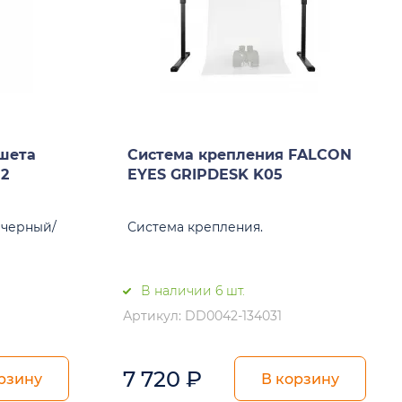
шета
Система крепления FALCON
 2
EYES GRIPDESK K05
 черный/
Система крепления.
В наличии 6 шт.
Артикул: DD0042-134031
7 720
₽
рзину
В корзину