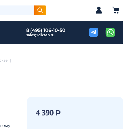
8 (495) 106-10-50
sales@dixten.ru
скве
|
4 390
Р
сному