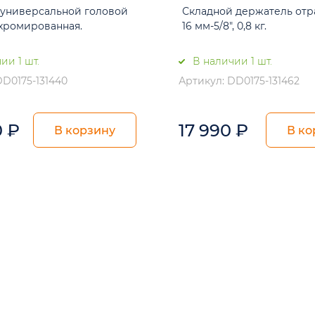
 универсальной головой
Складной держатель отр
 хромированная.
16 мм-5/8", 0,8 кг.
ии 1 шт.
В наличии 1 шт.
DD0175-131440
Артикул: DD0175-131462
0
₽
17 990
₽
В корзину
В ко