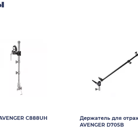
ы
 AVENGER C888UH
Держатель для отра
AVENGER D705B