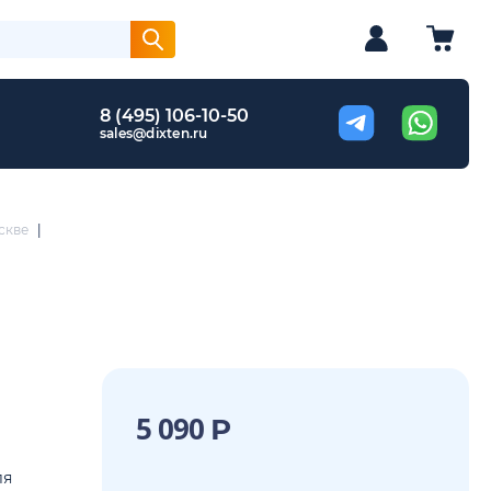
8 (495) 106-10-50
sales@dixten.ru
скве
|
5 090
Р
ля