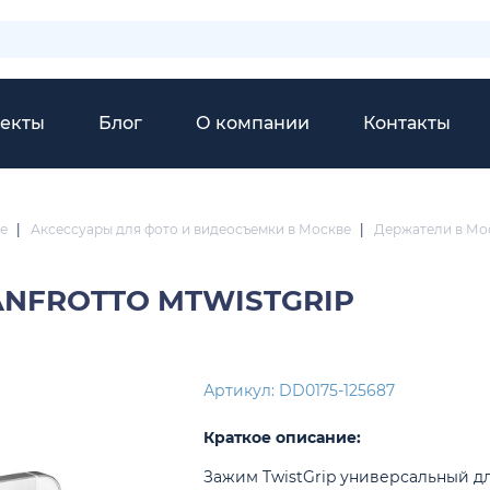
екты
Блог
О компании
Контакты
е
|
Аксессуары для фото и видеосъемки в Москве
|
Держатели в Мо
NFROTTO MTWISTGRIP
Артикул: DD0175-125687
Краткое описание:
Зажим TwistGrip универсальный д