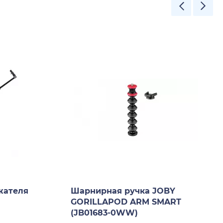
жателя
Шарнирная ручка JOBY
GORILLAPOD ARM SMART
(JB01683-0WW)