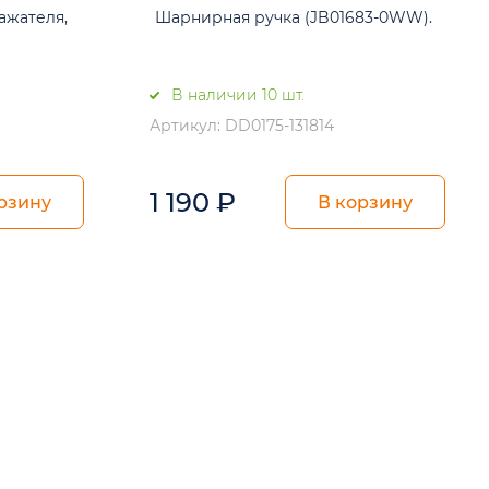
ажателя,
Шарнирная ручка (JB01683-0WW).
В наличии 10 шт.
Артикул: DD0175-131814
1 190
₽
рзину
В корзину