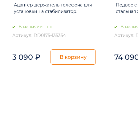
Адаптер-держатель телефона для
Подвес с
установки на стабилизатор.
стальная
В наличии 1 шт.
В налич
Артикул: DD0175-135354
Артикул: 
3 090
₽
74 09
В корзину