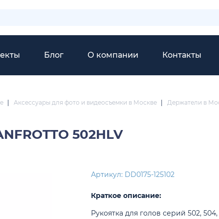
екты
Блог
О компании
Контакты
е
|
Аксессуары для фото и видеосъемки в Москве
|
Держатели в Мо
NFROTTO 502HLV
Артикул: DD0175-125102
Краткое описание:
Рукоятка для голов серий 502, 504, 