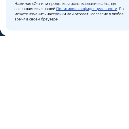
Нажимая «Ок» или продолжая использование сайта, вы
соглашаетесь с нашей
Политикой конфиденциальности
. Вы
можете изменить настройки или отозвать согласие в любое
время в своем браузере.
КО
Пор
8 (495) 106-10-50
Бло
sales@dixten.ru
О к
Валдайский проезд, 8,
Кон
Москва, 125445