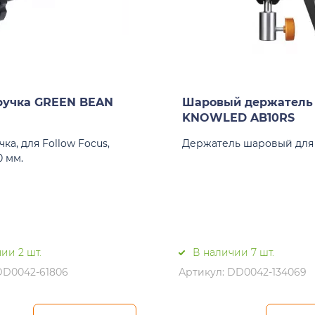
ручка GREEN BEAN
Шаровый держатель
KNOWLED AB10RS
чка, для Follow Focus,
Держатель шаровый для L
0 мм.
ии 2 шт.
В наличии 7 шт.
DD0042-61806
Артикул: DD0042-134069