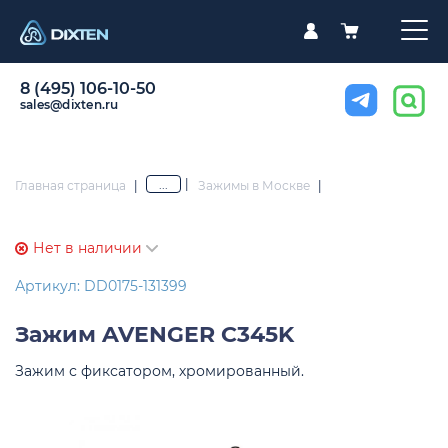
8 (495) 106-10-50
sales@dixten.ru
|
...
Главная страница
|
Зажимы в Москве
|
Нет в наличии
Артикул: DD0175-131399
Зажим
AVENGER C345K
Зажим с фиксатором, хромированный.