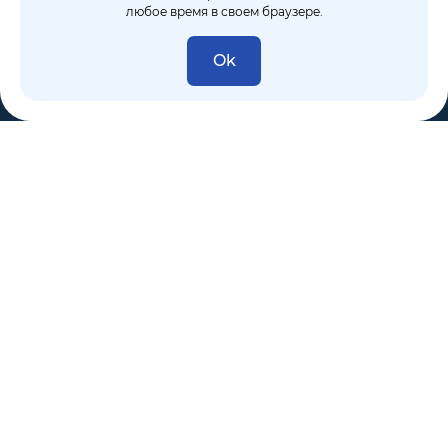
любое время в своем браузере.
Ok
8 (495) 106-10-50
sales@dixten.ru
Валдайский проезд, 8, Москва, 125445
Компания
Решения
Покупателям