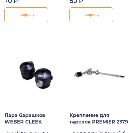
70
₽
80
₽
В корзину
В корзину
Пара барашков
Крепление для
WEBER CLEEK
тарелок PREMIER 2379
Пара барашков для
L крепление "журавль", 8