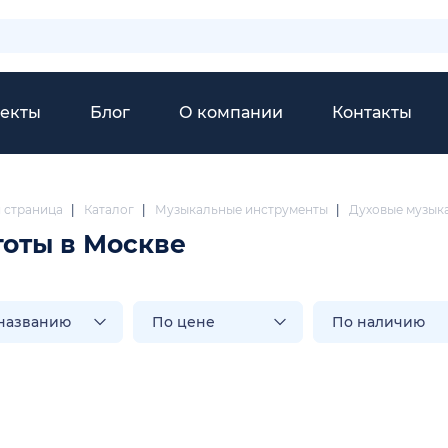
екты
Блог
О компании
Контакты
я страница
|
Каталог
|
Музыкальные инструменты
|
Духовые музык
оты в Москве
названию
По цене
По наличию