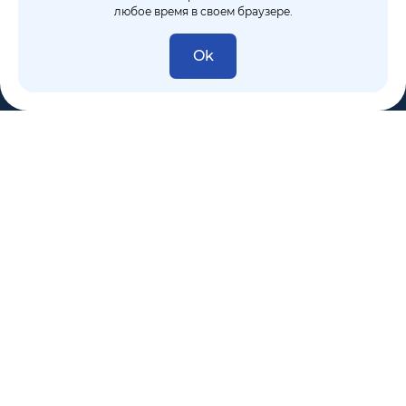
любое время в своем браузере.
Ok
8 (495) 106-10-50
sales@dixten.ru
Валдайский проезд, 8, Москва, 125445
Компания
Решения
Покупателям