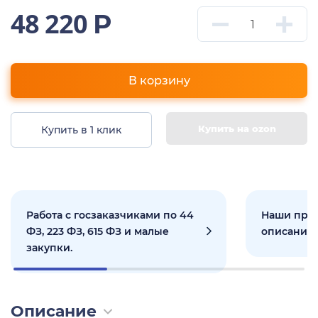
48 220
Р
В корзину
Купить на ozon
Купить в 1 клик
Работа с госзаказчиками по 44
Наши прое
ФЗ, 223 ФЗ, 615 ФЗ и малые
описанием
закупки.
Описание