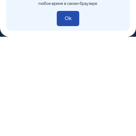
любое время в своем браузере.
Ok
8 (495) 106-10-50
sales@dixten.ru
Валдайский проезд, 8, Москва, 125445
Компания
Решения
Покупателям