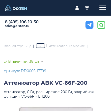
8 (495) 106-10-50
sales@dixten.ru
|
...
Главная страница
|
Аттенюаторы в Москве
|
В наличии:
38 шт
Артикул: DD0005-17799
Аттенюатор
ABK VC-66F-200
Аттенюатор, 6 Вт, расширение 200 Вт, аварийная
функция, VC-66F + EH200.