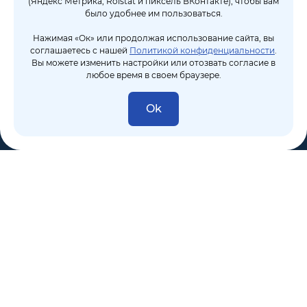
(Яндекс Метрика, Roistat и пиксель ВКонтакте), чтобы вам
было удобнее им пользоваться.
Нажимая «Ок» или продолжая использование сайта, вы
соглашаетесь с нашей
Политикой конфиденциальности
.
Вы можете изменить настройки или отозвать согласие в
любое время в своем браузере.
Ok
8 (495) 106-10-50
sales@dixten.ru
Валдайский проезд, 8, Москва, 125445
Компания