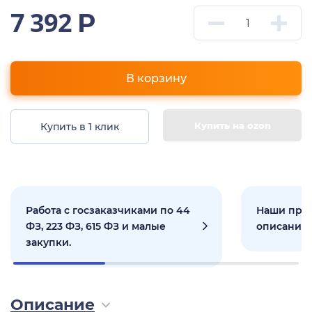
7 392
Р
В корзину
Купить на ozon
Купить в 1 клик
Работа с госзаказчиками по 44
Наши прое
ФЗ, 223 ФЗ, 615 ФЗ и малые
описанием
закупки.
Описание