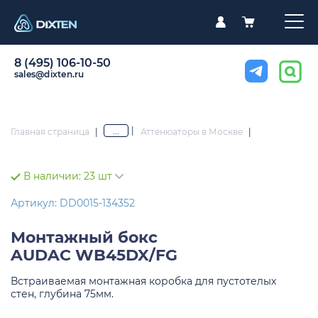
8 (495) 106-10-50
sales@dixten.ru
|
...
Главная страница
|
Аттенюаторы в Москве
|
В наличии:
23 шт
Артикул: DD0015-134352
Монтажный бокс
AUDAC WB45DX/FG
Встраиваемая монтажная коробка для пустотелых
стен, глубина 75мм.