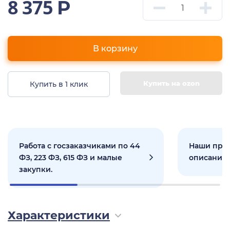
8 375
Р
В корзину
Купить на ozon
Купить в 1 клик
Работа с госзаказчиками по 44
Наши прое
ФЗ, 223 ФЗ, 615 ФЗ и малые
описанием
закупки.
Характеристики