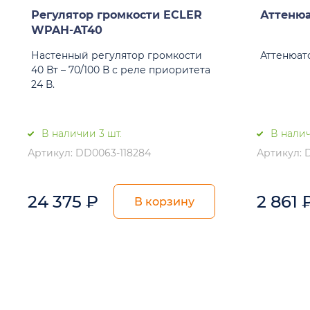
Регулятор громкости ECLER
Аттенюа
WPAH-AT40
Настенный регулятор громкости
Аттенюато
40 Вт – 70/100 В с реле приоритета
24 В.
В наличии 3 шт.
В налич
Артикул: DD0063-118284
Артикул: 
24 375
₽
2 861
В корзину