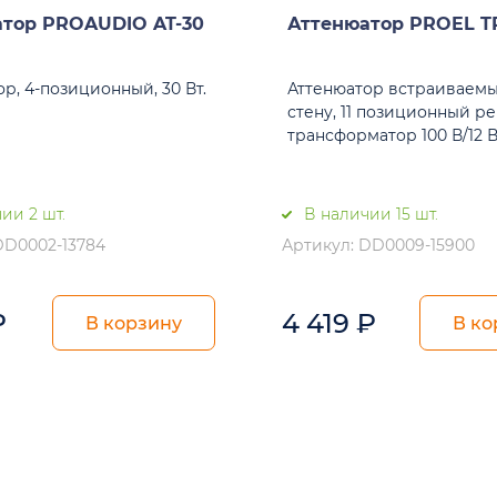
тор PROAUDIO AT-30
Аттенюатор PROEL T
р, 4-позиционный, 30 Вт.
Аттенюатор встраиваемы
стену, 11 позиционный ре
трансформатор 100 В/12 В
ии 2 шт.
В наличии 15 шт.
DD0002-13784
Артикул: DD0009-15900
₽
4 419
₽
В корзину
В ко