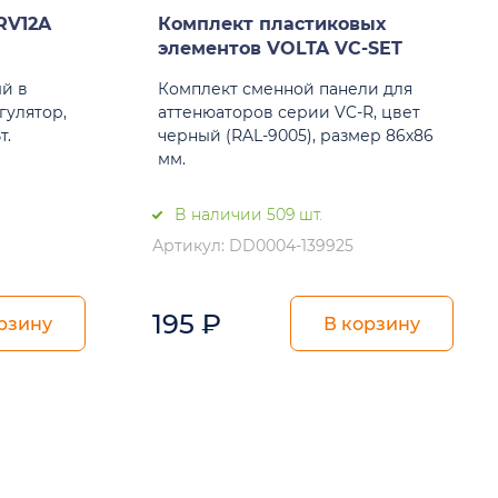
RV12A
Комплект пластиковых
элементов VOLTA VC-SET
й в
Комплект сменной панели для
гулятор,
аттенюаторов серии VC-R, цвет
т.
черный (RAL-9005), размер 86х86
мм.
В наличии 509 шт.
Артикул: DD0004-139925
195
₽
рзину
В корзину