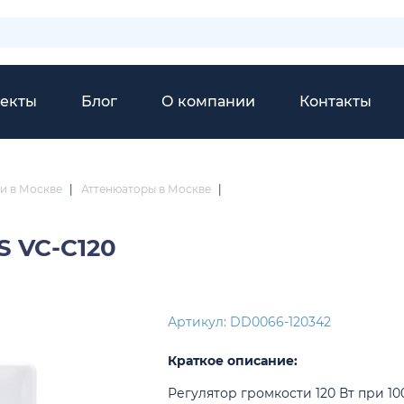
екты
Блог
О компании
Контакты
и в Москве
|
Аттенюаторы в Москве
|
S VC-C120
Артикул: DD0066-120342
Краткое описание:
Регулятор громкости 120 Вт при 100