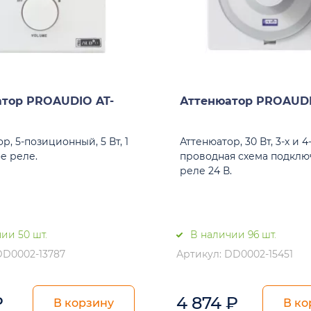
тор PROAUDIO AT-
Аттенюатор PROAUDI
р, 5-позиционный, 5 Вт, 1
Аттенюатор, 30 Вт, 3-х и 4
е реле.
проводная схема подклю
реле 24 В.
ии 50 шт.
В наличии 96 шт.
DD0002-13787
Артикул: DD0002-15451
₽
4 874
₽
В корзину
В ко