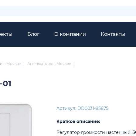
екты
Блог
О компании
Контакты
и в Москве
|
Аттенюаторы в Москве
|
-01
Артикул: DD0031-85675
Краткое описание:
Регулятор громкости настенный, 30