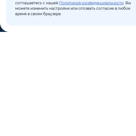
соглашаетесь с нашей
Политикой конфиденциальности
. Вы
можете изменить настройки или отозвать согласие в любое
время в своем браузере.
КО
Пор
8 (495) 106-10-50
Бло
sales@dixten.ru
О к
Валдайский проезд, 8,
Кон
Москва, 125445
Кар