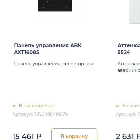
Панель управления ABK
Аттенюа
AXT1608S
5524
Панель управления, селектор зон.
Аттенюато
аварийно
В наличии 4 шт.
В налич
Артикул: DD0005-110279
Артикул: 
15 461
₽
2 631
В корзину