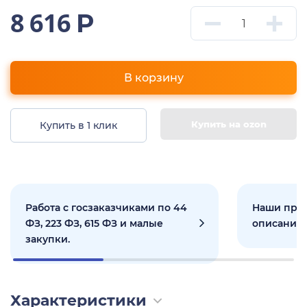
8 616
Р
В корзину
Купить на ozon
Купить в 1 клик
Работа с госзаказчиками по 44
Наши прое
ФЗ, 223 ФЗ, 615 ФЗ и малые
описанием
закупки.
Характеристики