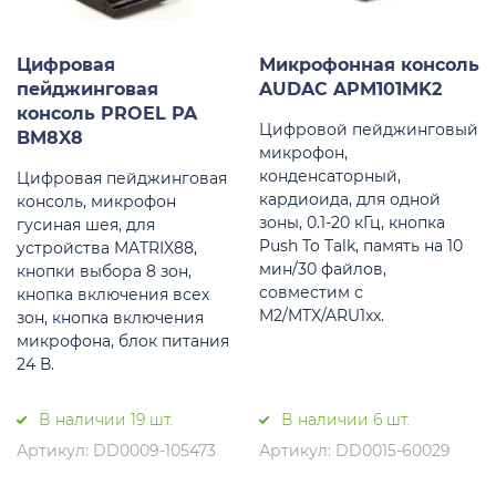
Цифровая
Микрофонная консоль
пейджинговая
AUDAC APM101MK2
консоль PROEL PA
Цифровой пейджинговый
BM8X8
микрофон,
конденсаторный,
Цифровая пейджинговая
кардиоида, для одной
консоль, микрофон
зоны, 0.1-20 кГц, кнопка
гусиная шея, для
Push To Talk, память на 10
устройства MATRIX88,
мин/30 файлов,
кнопки выбора 8 зон,
совместим с
кнопка включения всех
M2/MTX/ARU1xx.
зон, кнопка включения
микрофона, блок питания
24 В.
В наличии 19 шт.
В наличии 6 шт.
Артикул: DD0009-105473
Артикул: DD0015-60029