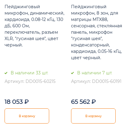
Пейджинговый
Пейджинговый
микрофон, динамический,
микрофон, 8 зон, для
кардиоида, 0.08-12 кГц, 130
матрицы MTX88,
дБ, 600 Ом,
сенсорная, стеклянная
переключатель, разъем
панель, микрофон
XLR, "гусиная шея", цвет
"гусиная шея",
черный.
конденсаторный,
кардиоида, 0.05-16 кГц,
цвет черный.
В наличии 33 шт.
В наличии 7 шт.
Артикул: DD0015-60215
Артикул: DD0015-60191
18 053
₽
65 562
₽
В корзину
В корзину