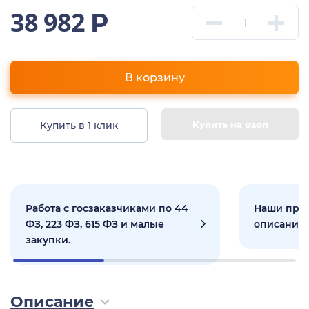
38 982
Р
В корзину
Купить на ozon
Купить в 1 клик
Работа с госзаказчиками по 44
Наши прое
ФЗ, 223 ФЗ, 615 ФЗ и малые
описанием
закупки.
Описание