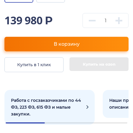
139 980
Р
В корзину
Купить на ozon
Купить в 1 клик
Работа с госзаказчиками по 44
Наши прое
ФЗ, 223 ФЗ, 615 ФЗ и малые
описанием
закупки.