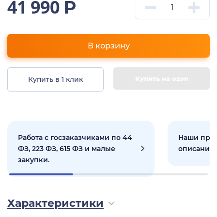
41 990
Р
В корзину
Купить на ozon
Купить в 1 клик
Работа с госзаказчиками по 44
Наши прое
ФЗ, 223 ФЗ, 615 ФЗ и малые
описанием
закупки.
Характеристики