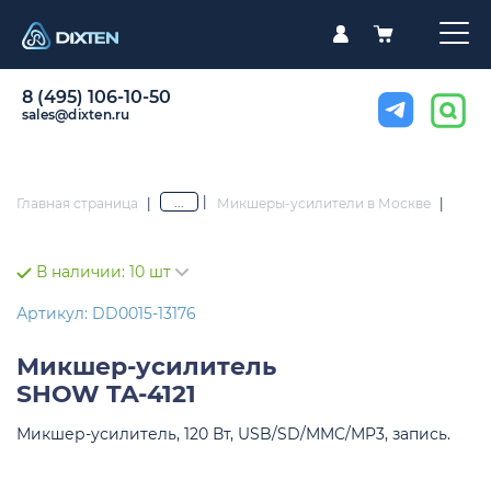
8 (495) 106-10-50
sales@dixten.ru
|
...
Главная страница
|
Микшеры-усилители в Москве
|
В наличии:
10 шт
Артикул: DD0015-13176
Микшер-усилитель
SHOW TA-4121
Микшер-усилитель, 120 Вт, USB/SD/MMC/MP3, запись.