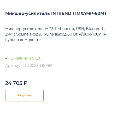
Микшер-усилитель INTREND ITMXAMP-60MT
Микшер-усилитель, MP3, FM тюнер, USB, Bluetooth,
2хMic/3хLine входы, 1хLine выход,60 Вт, 4/8Ом/100V, IR-
пульт в комплекте.
В наличии 5 шт.
Артикул: DD0023-138982
24 705
₽
В корзину