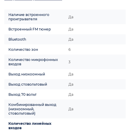
Наличие встроенного
Да
проигрывателя
Встроенный FM тюнер
Да
Bluetooth
Да
Количество зон
6
Количество микрофонных
3
входов
Выход низкоомный
Да
Выход стовольтовый
Да
Выход 70 вольт
Да
Комбинированный выход
(низкоомный,
Да
стовольтовый)
Количество линейных
входов