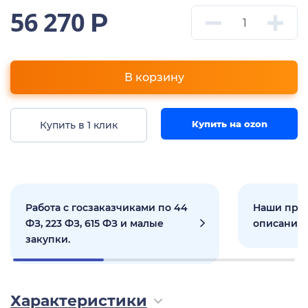
56 270
Р
В корзину
Купить на ozon
Купить в 1 клик
Работа с госзаказчиками по 44
Наши прое
ФЗ, 223 ФЗ, 615 ФЗ и малые
описанием
закупки.
Характеристики