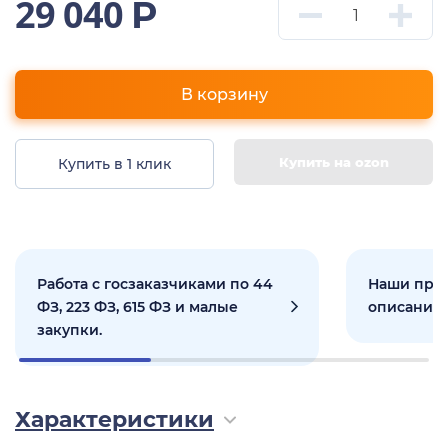
29 040
Р
В корзину
Купить на ozon
Купить в 1 клик
Работа с госзаказчиками по 44
Наши прое
ФЗ, 223 ФЗ, 615 ФЗ и малые
описанием
закупки.
Характеристики