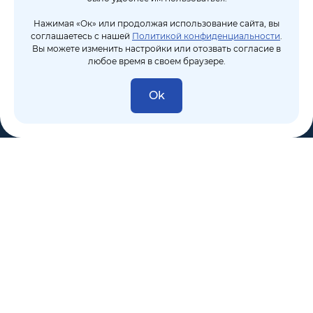
Нажимая «Ок» или продолжая использование сайта, вы
соглашаетесь с нашей
Политикой конфиденциальности
.
Вы можете изменить настройки или отозвать согласие в
любое время в своем браузере.
Ok
8 (495) 106-10-50
sales@dixten.ru
Валдайский проезд, 8, Москва, 125445
Компания