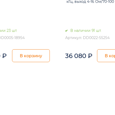
кГц, выход 4-16 Ом/70-100 
ии 23 шт.
В наличии 91 шт.
DD0005-18954
Артикул: DD0022-55254
0
₽
36 080
₽
В корзину
В ко