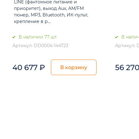
LINE (фантомное питание и
приоритет), выход Aux, AM/FM
тюнер, MP3, Bluetooth, ИК-пульт,
крепление в р...
В наличии 77 шт.
В налич
Артикул: DD0004-144723
Артикул: 
40 677
₽
56 27
В корзину