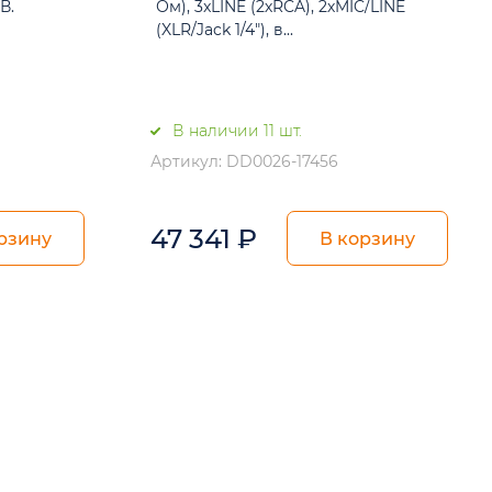
В.
Ом), 3xLINE (2хRCA), 2хMIC/LINE
(XLR/Jack 1/4"), в...
В наличии 11 шт.
Артикул: DD0026-17456
47 341
₽
рзину
В корзину