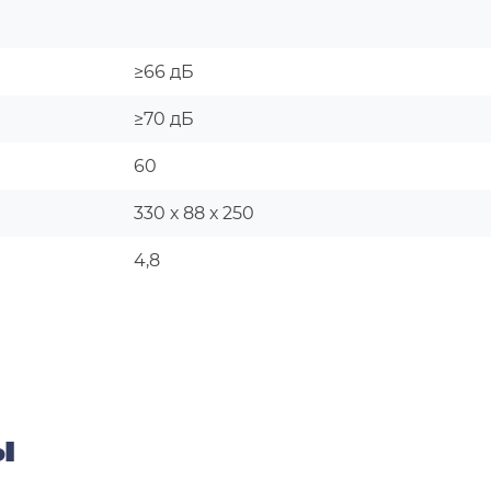
≥66 дБ
≥70 дБ
60
330 х 88 х 250
4,8
ы