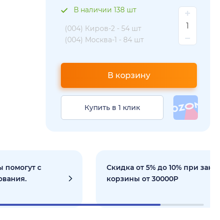
В наличии 138 шт
(004) Киров-2 -
54 шт
(004) Москва-1 -
84 шт
В корзину
Купить в 1 клик
 помогут с
Скидка от 5% до 10% при зака
ования.
корзины от 30000Р