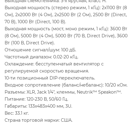
Выходная схемотехника: 3-х ярусная, класс H.
Выходная мощность (стерео режим, 1 кГц): 2х1100 Вт (8
Ом), 2х2000 Вт (4 Ом), 2х2500 Вт (2 Ом), 2500 Вт (Direct,
70 В), 1000 Вт (Direct, 100 В).
Выходная мощность (мост, моно режим, 1 кГц): 3600 Вт
(8 Ом), 5000 Вт (4 Ом), 5000 Вт (70 В, Direct Drive), 3600
Вт (100 В, Direct Drive).
Отношение сигнал/шум: 100 дБ.
Частотный диапазон: 0.02-20 кГц.
Охлаждение: бесступенчатый вентилятор с
регулируемой скоростью вращения.
10-ти позиционный DIP-переключатель.
Входное сопротивление (баланс/небаланс): 10/20 кОм.
Разъемы: XLR, Jack 1/4", клеммы, Neutrik™ Speakon™.
Питание: 120-230 В, 50/60 Гц.
Габариты: 133х483х400 мм, 3U.
Вес: 33.1 кг.
Страна торговой марки: США.