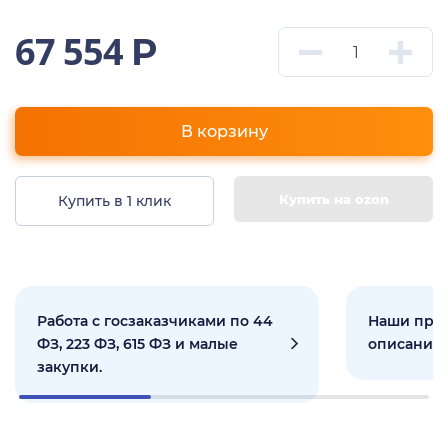
67 554
Р
В корзину
Купить на ozon
Купить в 1 клик
Работа с госзаказчиками по 44
Наши прое
ФЗ, 223 ФЗ, 615 ФЗ и малые
описанием
закупки.