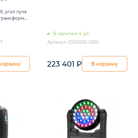
, угол луча
трансформ...
В наличии 4 шт.
17
Артикул: DD0002-13815
223 401
₽
корзину
В корзину