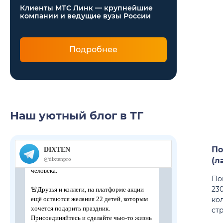
STUDIO DUE
Клиенты МТС Линк — крупнейшие
компании и ведущие вузы России
SZ-AUDIO
XLINE
Подробнее
Наш уютный блог в ТГ
По
(л
По
230
ко
стр