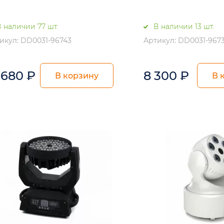
 наличии 77 шт.
В наличии 13 шт.
икул: DD0031-96743
Артикул: DD0031-967
 680
₽
8 300
₽
В корзину
В 