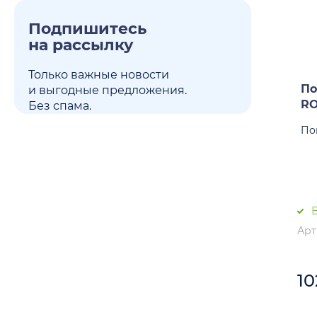
Подпишитесь
на рассылку
Только важные новости
По
и выгодные предложения.
RO
Без спама.
По
В
Арт
10