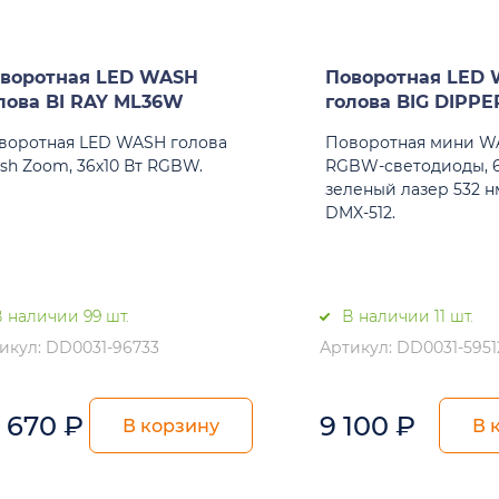
воротная LED WASH
Поворотная LED
лова BI RAY ML36W
голова BIG DIPP
воротная LED WASH голова
Поворотная мини WA
sh Zoom, 36х10 Вт RGBW.
RGBW-светодиоды, 6
зеленый лазер 532 н
DMX-512.
 наличии 99 шт.
В наличии 11 шт.
икул: DD0031-96733
Артикул: DD0031-5951
3 670
₽
9 100
₽
В корзину
В 