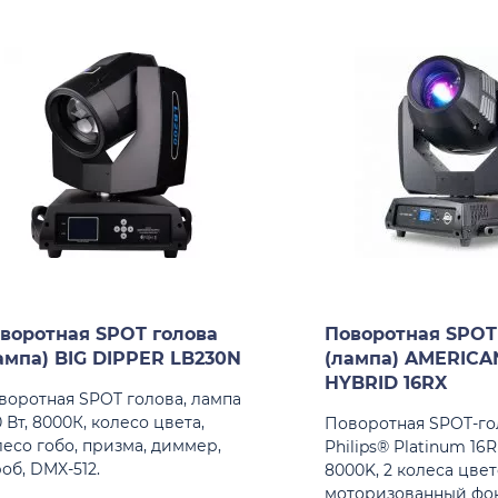
воротная SPOT голова
Поворотная SPOT
ампа) BIG DIPPER LB230N
(лампа) AMERICAN
HYBRID 16RX
воротная SPOT голова, лампа
 Вт, 8000К, колесо цвета,
Поворотная SPOT-го
лесо гобо, призма, диммер,
Philips® Platinum 16
об, DMX-512.
8000K, 2 колеса цвет
моторизованный фок