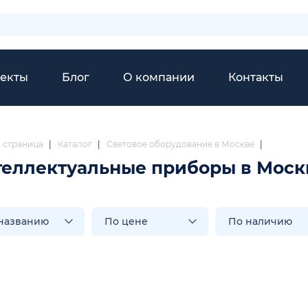
екты
Блог
О компании
Контакты
я страница
|
Каталог
|
Световое оборудование в Москве
|
еллектуальные приборы в Моск
названию
По цене
По наличию