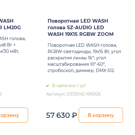
 WASH
Поворотная LED WASH
ER LM20G
голова SZ-AUDIO LED
WASH 19X15 RGBW ZOOM
SH голова,
х8 Вт +
Поворотная LED WASH голова,
м/30 мВт,
RGBW-светодиоды, 19x15 Вт, угол
раскрытия линзы 16°; угол
масштабирования 10°-60°,
стробоскоп, диммер, DMX-512.
В наличии 1 шт.
2
Артикул: DD0045-106926
57 630
₽
корзину
В корзину