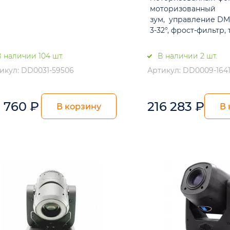
моторизованный
зум, управление DMX
3-32°, фрост-фильтр, 
 наличии 104 шт.
В наличии 2 шт.
икул: DD0031-59506
Артикул: DD0009-164
9 760
₽
216 283
₽
В корзину
В 