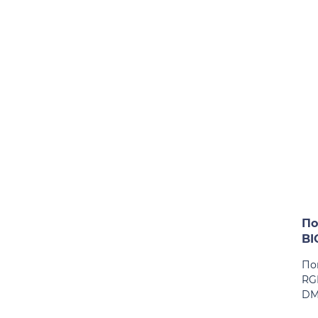
По
BI
По
RG
DM