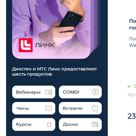
MARTIN
NIGHTSUN
По
PR LIGHTING
го
PRO SVET
По
Wa
PROCBET
PSL LIGHTING
ROBE
Дикстен и МТС Линк предоставляют
шесть продуктов:
ROSS
В
SGM
Арт
SHADOW
SILVER STAR
2
STAGE4
STECHNICS