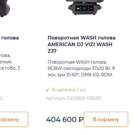
 голова
Поворотная WASH голова
AMERICAN DJ VIZI WASH
Z37
лова,
белый,
Поворотная WASH голова,
а гобо, 3
RGBW-светодиоды 37x20 Вт, 9
зон, зум 10-60°, DMX-512, RDM.
В наличии 1 шт.
32
Артикул: DD0009-105630
404 600
₽
корзину
В корзину