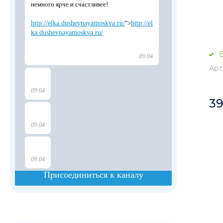
В
Арт
3