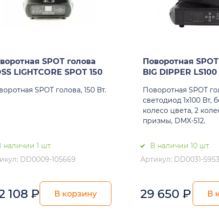
воротная SPOT голова
Поворотная SPOT
SS LIGHTCORE SPOT 150
BIG DIPPER LS100
воротная SPOT голова, 150 Вт.
Поворотная SPOT го
светодиод 1х100 Вт, 
колесо цвета, 2 колес
призмы, DMX-512.
 наличии 1 шт.
В наличии 10 шт.
икул: DD0009-105669
Артикул: DD0031-595
2 108
₽
29 650
₽
В корзину
В 