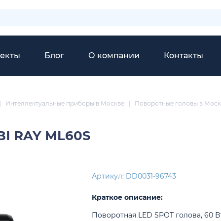
екты
Блог
О компании
Контакты
|
Интеллектуальные приборы в Москве
|
Поворотные головы в Моск
BI RAY ML60S
Артикул: DD0031-96743
Краткое описание:
Поворотная LED SPOT голова, 60 Вт