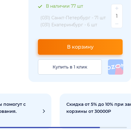
В наличии 77 шт
(031) Санкт-Петербург -
71 шт
(031) Екатеринбург -
6 шт
В корзину
Купить в 1 клик
 помогут с
Скидка от 5% до 10% при зака
ования.
корзины от 30000Р