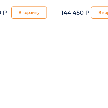
0
₽
144 450
₽
В корзину
В ко