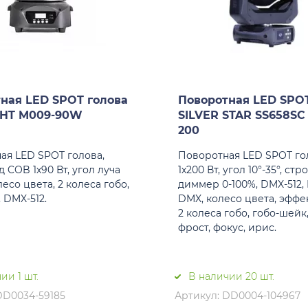
ная LED SPOT голова
Поворотная LED SPOT
GHT M009-90W
SILVER STAR SS658S
200
ая LED SPOT голова,
Поворотная LED SPOT го
 COB 1х90 Вт, угол луча
1х200 Вт, угол 10°-35°, стро
олесо цвета, 2 колеса гобо,
диммер 0-100%, DMX-512,
 DMX-512.
DMX, колесо цвета, эффе
2 колеса гобо, гобо-шейк
фрост, фокус, ирис.
ии 1 шт.
В наличии 20 шт.
DD0034-59185
Артикул: DD0004-104967