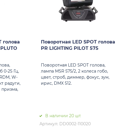
 голова
Поворотная LED SPOT голова
C PLUTO
PR LIGHTING PILOT 575
лова,
Поворотная LED SPOT голова,
б 0-25 Гц,
лампа MSR 575/2, 2 колеса гобо,
 RDM, W-
цвет, строб, диммер, фокус, зум,
кт радуги,
ирис, DMX 512.
, призма,
В наличии 20 шт.
Артикул: DD0002-110020