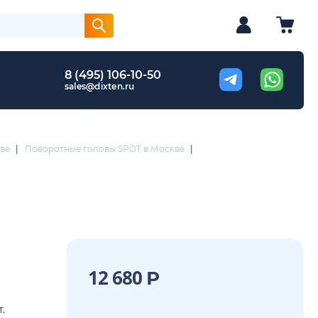
8 (495) 106-10-50
sales@dixten.ru
ве
|
Поворотные головы SPOT в Москве
|
12 680
Р
.