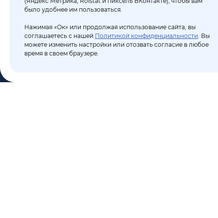
(Яндекс Метрика, Roistat и пиксель ВКонтакте), чтобы вам
было удобнее им пользоваться.
Нажимая «Ок» или продолжая использование сайта, вы
соглашаетесь с нашей
Политикой конфиденциальности
. Вы
можете изменить настройки или отозвать согласие в любое
время в своем браузере.
КО
Пор
8 (495) 106-10-50
Бло
sales@dixten.ru
О к
Валдайский проезд, 8,