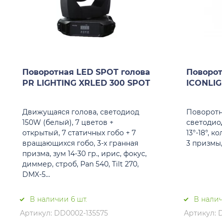
Поворотная LED SPOT голова
Поворот
PR LIGHTING XRLED 300 SPOT
ICONLI
Движущаяся голова, светодиод
Поворотн
150W (белый), 7 цветов +
светодиод
открытый, 7 статичных гобо + 7
13°-18°, к
вращающихся гобо, 3-х гранная
3 призмы,
призма, зум 14-30 гр., ирис, фокус,
диммер, строб, Pan 540, Tilt 270,
DMX-5...
В наличии 6 шт.
В налич
Артикул: DD0002-135575
Артикул: 