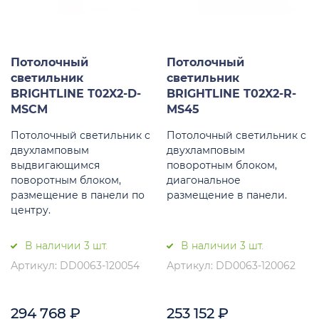
Потолочный
Потолочный
светильник
светильник
BRIGHTLINE T02X2-D-
BRIGHTLINE T02X2-R-
MSCM
MS45
Потолочный светильник с
Потолочный светильник с
двухламповым
двухламповым
выдвигающимся
поворотным блоком,
поворотным блоком,
диагональное
размещение в панели по
размещение в панели.
центру.
В наличии 3 шт.
В наличии 3 шт.
Артикул: DD0063-120054
Артикул: DD0063-120062
294 768
₽
253 152
₽