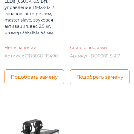
LEDs (6500K, 0.5 Вт),
управление DMX-512 7
каналов, авто режим,
master slave, звуковая
активация, вес 2.5 кг,
размер 365х151х153 мм.
Нет в наличии
Снято с поставки
Артикул: DD0058-115490
Артикул: DD0009-5567
Подобрать замену
Подобрать замену