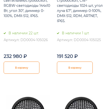
светильник/стробоскоп,
стробоскоп, CW-
RGBW-светодиоды 144х10
светодиоды 1024 шт, угол
Вт, угол 30°, диммер 0-
луча 67°, диммер 0-100%,
100%, DMX-512, IP65.
DMX-512, RDM, ARTNET,
IP65.
В наличии 22 шт.
В наличии 1 шт.
Артикул: DD0004-105026
Артикул: DD0004-105025
232 980
₽
191 520
₽
В корзину
В корзину