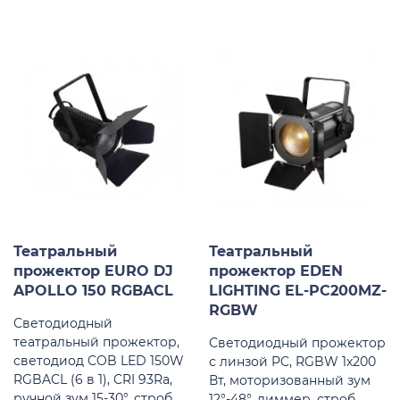
Театральный
Театральный
прожектор EURO DJ
прожектор EDEN
APOLLO 150 RGBACL
LIGHTING EL-PC200MZ-
RGBW
Светодиодный
театральный прожектор,
Светодиодный прожектор
светодиод COB LED 150W
с линзой PC, RGBW 1х200
RGBACL (6 в 1), CRI 93Ra,
Вт, моторизованный зум
ручной зум 15-30°, строб,
12°-48°, диммер, строб,