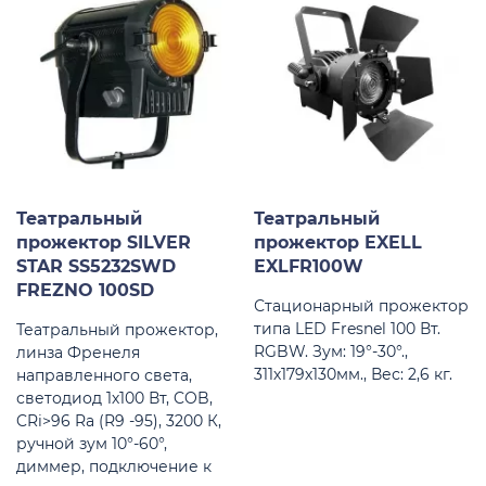
Театральный
Театральный
прожектор SILVER
прожектор EXELL
STAR SS5232SWD
EXLFR100W
FREZNO 100SD
Стационарный прожектор
типа LED Fresnel 100 Вт.
Театральный прожектор,
RGBW. Зум: 19°-30°.,
линза Френеля
311х179х130мм., Вес: 2,6 кг.
направленного света,
светодиод 1х100 Вт, COB,
CRi>96 Ra (R9 -95), 3200 К,
ручной зум 10°-60°,
диммер, подключение к