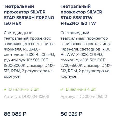
Театральный
Театральный
прожектор SILVER
прожектор SILVER
STAR SS816XH FREZNO
STAR SS816TW
150 HEX
FREZNO 150 TW
Светодиодный
Светодиодный
театральный прожектор
театральный прожектор
заливающего света, линза
заливающего света, линза
Френеля, RGBALC-
Френеля, светодиод 1x100
светодиод 1x100 Вт, CRI>93,
Вт, WW, 3200K, CRI>93,
ручной зум 10°-50°, CCT
ручной зум 10°-50°, CCT
1800-8000K, диммер, DMX-
2700-4500K, диммер, DMX-
512, RDM, 2 регулятора на
512, RDM, 2 регулятора на
корпусе.
корпусе.
В наличии 3 шт.
В наличии 4 шт.
Артикул: DD0004-105011
Артикул: DD0004-105010
86 085
₽
80 325
₽