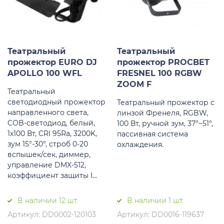
Театральный
Театральный
прожектор EURO DJ
прожектор PROCBET
APOLLO 100 WFL
FRESNEL 100 RGBW
ZOOM F
Театральный
светодиодный прожектор
Театральный прожектор с
направленного света,
линзой Френеля, RGBW,
COB-светодиод, белый,
100 Вт, ручной зум, 37°~51°,
1х100 Вт, CRI 95Ra, 3200K,
пассивная система
зум 15°-30°, строб 0-20
охлаждения.
вспышек/сек, диммер,
управление DMX-512,
коэффициент защиты I...
В наличии 12 шт.
В наличии 1 шт.
Артикул: DD0002-120103
Артикул: DD0016-119637