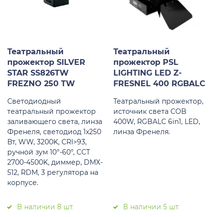
Театральный
Театральный
прожектор SILVER
прожектор PSL
STAR SS826TW
LIGHTING LED Z-
FREZNO 250 TW
FRESNEL 400 RGBALC
Светодиодный
Театральный прожектор,
театральный прожектор
источник света COB
заливающего света, линза
400W, RGBALC 6in1, LED,
Френеля, светодиод 1x250
линза Френеля.
Вт, WW, 3200K, CRI>93,
ручной зум 10°-60°, CCT
2700-4500K, диммер, DMX-
512, RDM, 3 регулятора на
корпусе.
В наличии 8 шт.
В наличии 5 шт.