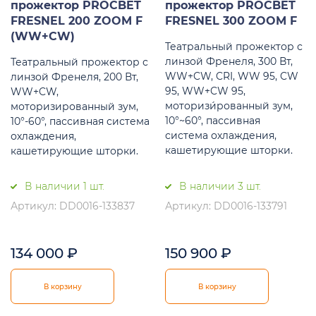
прожектор PROCBET
прожектор PROCBET
FRESNEL 200 ZOOM F
FRESNEL 300 ZOOM F
(WW+CW)
Театральный прожектор с
линзой Френеля, 300 Вт,
Театральный прожектор с
WW+CW, CRI, WW 95, CW
линзой Френеля, 200 Вт,
95, WW+CW 95,
WW+CW,
моторизи́рованный зум,
моторизированный зум,
10°~60°, пассивная
10°-60°, пассивная система
система охлаждения,
охлаждения,
кашетирующие шторки.
кашетирующие шторки.
В наличии 1 шт.
В наличии 3 шт.
Артикул: DD0016-133837
Артикул: DD0016-133791
134 000
₽
150 900
₽
В корзину
В корзину