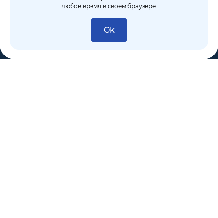
любое время в своем браузере.
Ok
8 (495) 106-10-50
sales@dixten.ru
Валдайский проезд, 8, Москва, 125445
Компания
Решения
Покупателям