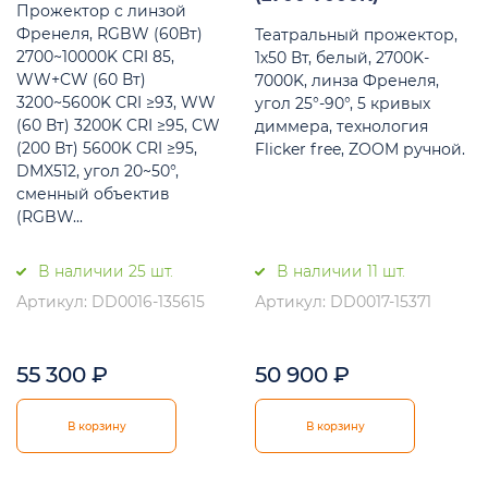
Прожектор с линзой
Френеля, RGBW (60Вт)
Театральный прожектор,
2700~10000K CRI 85,
1х50 Вт, белый, 2700K-
WW+CW (60 Вт)
7000K, линза Френеля,
3200~5600K CRI ≥93, WW
угол 25°-90°, 5 кривых
(60 Вт) 3200K CRI ≥95, CW
диммера, технология
(200 Вт) 5600K CRI ≥95,
Flicker free, ZOOM ручной.
DMX512, угол 20~50°,
сменный объектив
(RGBW...
В наличии 25 шт.
В наличии 11 шт.
Артикул: DD0016-135615
Артикул: DD0017-15371
55 300
₽
50 900
₽
В корзину
В корзину