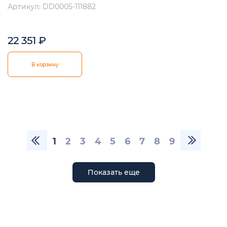
Артикул: DD0005-111882
22 351
₽
В корзину
1
2
3
4
5
6
7
8
9
Показать еще