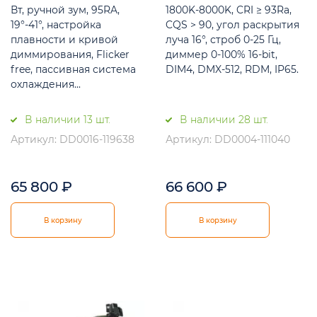
Вт, ручной зум, 95RA,
1800K-8000K, CRI ≥ 93Ra,
19°-41°, настройка
CQS > 90, угол раскрытия
плавности и кривой
луча 16°, строб 0-25 Гц,
диммирования, Flicker
диммер 0-100% 16-bit,
free, пассивная система
DIM4, DMX-512, RDM, IP65.
охлаждения...
В наличии 13 шт.
В наличии 28 шт.
Артикул: DD0016-119638
Артикул: DD0004-111040
65 800
₽
66 600
₽
В корзину
В корзину