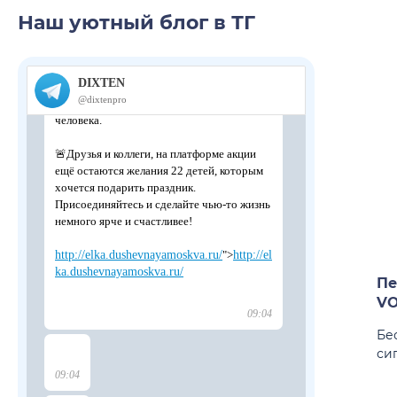
Наш уютный блог в ТГ
Пе
VO
Бе
сиг