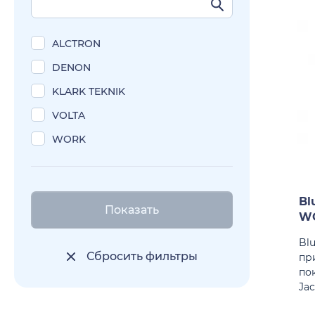
ALCTRON
DENON
KLARK TEKNIK
VOLTA
WORK
Bl
Показать
W
Bl
Сбросить фильтры
пр
по
Jac