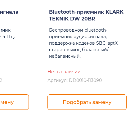
игнала
Bluetooth-приемник KLARK
TEKNIK DW 20BR
мник
Беспроводной bluetooth-
.4 ГГц.
приемник аудиосигнала,
поддержка кодеков SBC, aptX,
стерео-выход балансный/
небалансный.
Нет в наличии
2
Артикул: DD0010-113090
амену
Подобрать замену