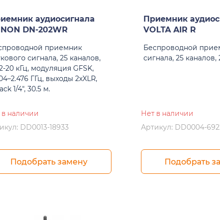
иемник аудиосигнала
Приемник аудиос
NON DN-202WR
VOLTA AIR R
спроводной приемник
Беспроводной прие
кового сигнала, 25 каналов,
сигнала, 25 каналов, 2
2-20 кГц, модуляция GFSK,
04–2.476 ГГц, выходы 2хXLR,
ack 1/4", 30.5 м.
 в наличии
Нет в наличии
икул: DD0013-18933
Артикул: DD0004-692
Подобрать замену
Подобрать з