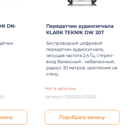
ON DN-
Передатчик аудиосигнала
KLARK TEKNIK DW 20T
датчик
Беспроводной цифровой
передатчик аудиосигнала,
несущая частота 2,4 Гц, стерео-
вход балансный - небалансный,
радиус 30 метров, крепление на
стену.
Нет в наличии
49
Артикул: DD0010-123266
амену
Подобрать замену