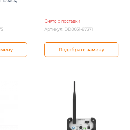
LR/Jack,
Снято с поставки
75
Артикул: DD0031-87371
амену
Подобрать замену