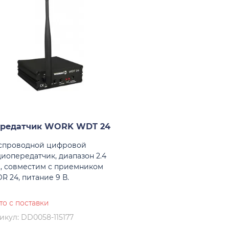
редатчик WORK WDT 24
спроводной цифровой
диопередатчик, диапазон 2.4
ц, совместим с приемником
R 24, питание 9 В.
то с поставки
икул: DD0058-115177