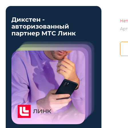
Дикстен -
Нет
авторизованный
Арт
партнер МТС Линк