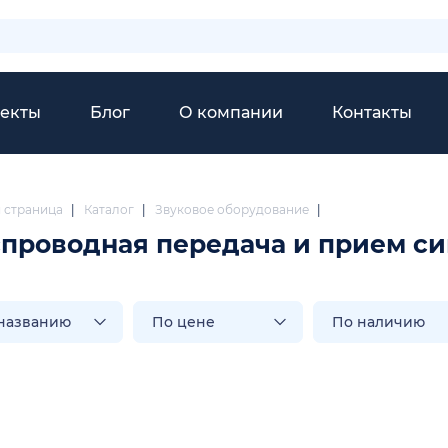
екты
Блог
О компании
Контакты
я страница
|
Каталог
|
Звуковое оборудование
|
проводная передача и прием си
названию
По цене
По наличию