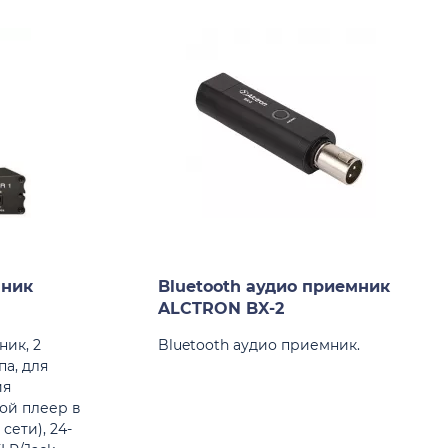
мник
Bluetooth аудио приемник
ALCTRON BX-2
ик, 2
Bluetooth аудио приемник.
па, для
ия
ой плеер в
сети), 24-