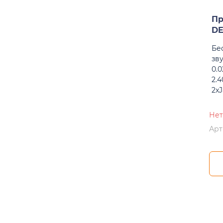
Пр
DE
Бе
зву
0.0
2.4
2xJ
Нет
Арт