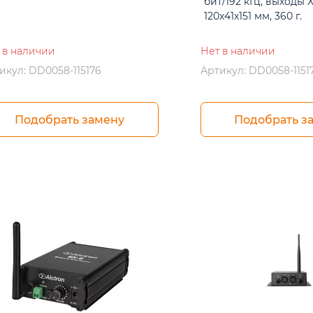
бит/192 кГц, выходы X
120х41х151 мм, 360 г.
 в наличии
Нет в наличии
икул: DD0058-115176
Артикул: DD0058-1151
Подобрать замену
Подобрать з