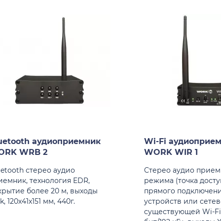
uetooth аудиоприемник
Wi-Fi аудиоприе
ORK WRB 2
WORK WIR 1
uetooth стерео аудио
Стерео аудио приемн
иемник, технология EDR,
режима (точка досту
крытие более 20 м, выходы
прямого подключен
k, 120х41х151 мм, 440г.
устройств или сетев
существующей Wi-Fi 