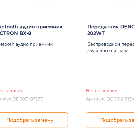
uetooth аудио приемник
Передатчик DEN
CTRON BX-8
202WT
uetooth аудио приемник.
Беспроводной пере
звукового сигнала
 в наличии
Нет в наличии
икул: DD0031-87397
Артикул: DD0012-1139
Подобрать замену
Подобрать з