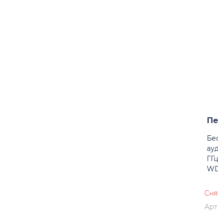
Пе
Бе
ау
ГГ
WD
Сня
Арт