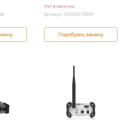
Нет в наличии
48
Артикул: DD0012-113937
амену
Подобрать замену