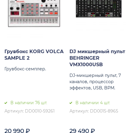
Грувбокс KORG VOLCA
DJ микшерный пульт
SAMPLE 2
BEHRINGER
VMX1000USB
Грувбокс-семплер.
DJ-микшерный пульт, 7
каналов, процессор
эффектов, USB, BPM.
В наличии 76 шт.
В наличии 4 шт.
Артикул: DD0010-59261
Артикул: DD0015-8965
20 990
₽
29 490
₽