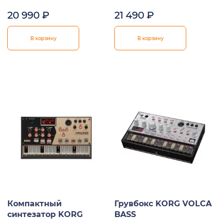
20 990
₽
21 490
₽
В корзину
В корзину
Компактный
Грувбокс KORG VOLCA
синтезатор KORG
BASS