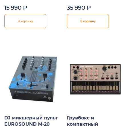
15 990
₽
35 990
₽
В корзину
В корзину
DJ микшерный пульт
Грувбокс и
EUROSOUND M-20
компактный