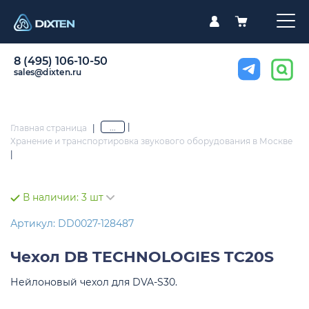
8 (495) 106-10-50
sales@dixten.ru
|
...
Главная страница
|
Хранение и транспортировка звукового оборудования в Москве
|
В наличии:
3 шт
Артикул: DD0027-128487
Чехол
DB TECHNOLOGIES TC20S
Нейлоновый чехол для DVA-S30.