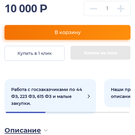
10 000
Р
В корзину
Купить на ozon
Купить в 1 клик
Работа с госзаказчиками по 44
Наши прое
ФЗ, 223 ФЗ, 615 ФЗ и малые
описанием
закупки.
Описание