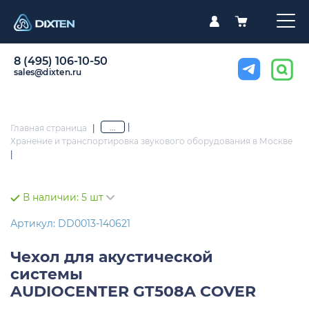
8 (495) 106-10-50
sales@dixten.ru
|
...
Главная страница
|
Хранение и транспортировка звукового оборудования в Москве
|
В наличии:
5 шт
Артикул: DD0013-140621
Чехол для акустической
системы
AUDIOCENTER GT508A COVER