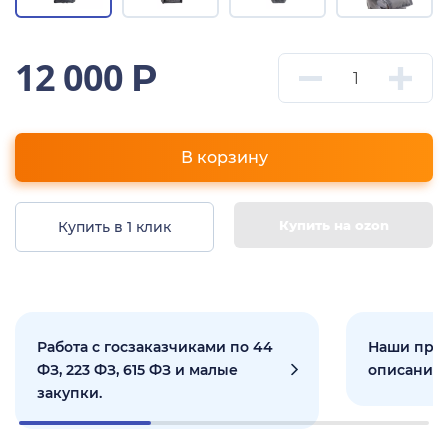
12 000
Р
В корзину
Купить на ozon
Купить в 1 клик
Работа с госзаказчиками по 44
Наши прое
ФЗ, 223 ФЗ, 615 ФЗ и малые
описанием
закупки.