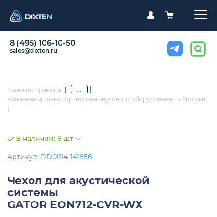
8 (495) 106-10-50
sales@dixten.ru
|
...
Главная страница
|
Хранение и транспортировка звукового оборудования в Москве
|
В наличии:
8 шт
Артикул: DD0014-141856
Чехол для акустической
системы
GATOR EON712-CVR-WX