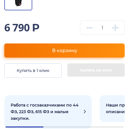
6 790
Р
В корзину
Купить на ozon
Купить в 1 клик
Работа с госзаказчиками по 44
Наши прое
ФЗ, 223 ФЗ, 615 ФЗ и малые
описанием
закупки.