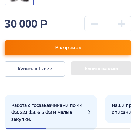
30 000
Р
В корзину
Купить на ozon
Купить в 1 клик
Работа с госзаказчиками по 44
Наши прое
ФЗ, 223 ФЗ, 615 ФЗ и малые
описанием
закупки.