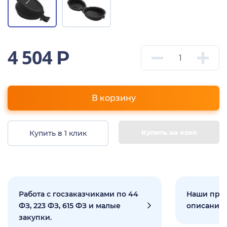
4 504
Р
В корзину
Купить на ozon
Купить в 1 клик
Работа с госзаказчиками по 44
Наши прое
ФЗ, 223 ФЗ, 615 ФЗ и малые
описанием
закупки.