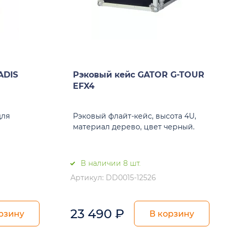
ADIS
Рэковый кейс GATOR G-TOUR
EFX4
для
Рэковый флайт-кейс, высота 4U,
материал дерево, цвет черный.
В наличии 8 шт.
Артикул: DD0015-12526
23 490
₽
рзину
В корзину