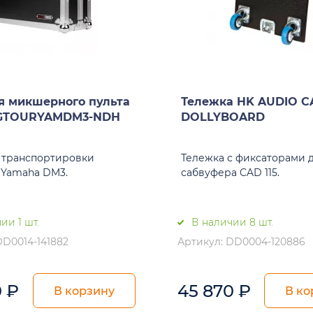
я микшерного пульта
Тележка HK AUDIO C
GTOURYAMDM3-NDH
DOLLYBOARD
я транспортировки
Тележка с фиксаторами 
Yamaha DM3.
сабвуфера CAD 115.
ии 1 шт.
В наличии 8 шт.
DD0014-141882
Артикул: DD0004-120886
0
₽
45 870
₽
В корзину
В ко