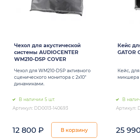
Чехол для акустической
Кейс дл
системы AUDIOCENTER
GATOR 
WM210-DSP COVER
Чехол для WM210-DSP активного
Кейс, дл
сценического монитора с 2х10"
микшера 
динамиками.
В наличии 5 шт.
В налич
Артикул: DD0013-140693
Артикул: 
12 800
₽
25 99
В корзину