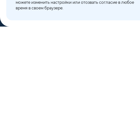
можете изменить настройки или отозвать согласие в любое
время в своем браузере.
КО
Пор
8 (495) 106-10-50
Бло
sales@dixten.ru
О к
Валдайский проезд, 8,
Кон
Москва, 125445
Кар