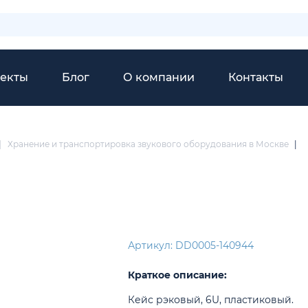
екты
Блог
О компании
Контакты
|
Хранение и транспортировка звукового оборудования в Москве
|
Артикул: DD0005-140944
Краткое описание:
Кейс рэковый, 6U, пластиковый.