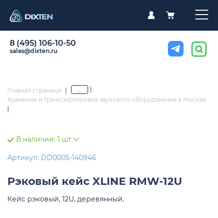
8 (495) 106-10-50
sales@dixten.ru
|
...
Главная страница
|
Хранение и транспортировка звукового оборудования в Москве
|
В наличии:
1 шт
Артикул: DD0005-140946
Рэковый кейс
XLINE RMW-12U
Кейс рэковый, 12U, деревянный.