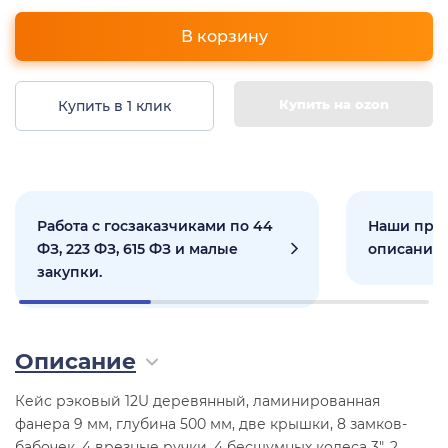
В корзину
Купить на ozon
Купить в 1 клик
Работа с госзаказчиками по 44
Наши прое
ФЗ, 223 ФЗ, 615 ФЗ и малые
описанием
закупки.
Описание
Кейс рэковый 12U деревянный, ламинированная
фанера 9 мм, глубина 500 мм, две крышки, 8 замков-
бабочек, 4 врезные ручки, 4 бесшумных колеса 3", 2