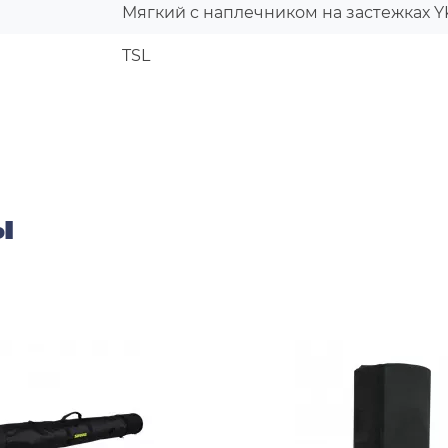
Мягкий c наплечником на застежках Y
TSL
ы