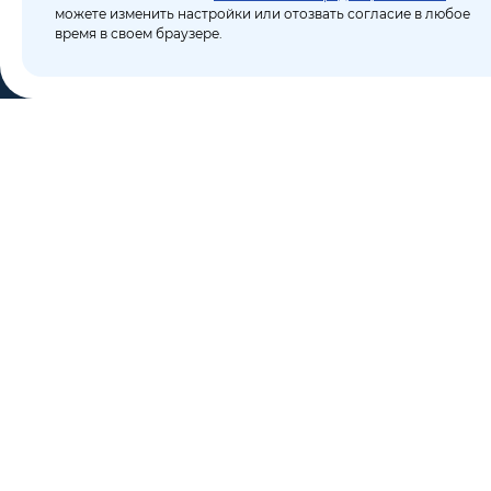
можете изменить настройки или отозвать согласие в любое
время в своем браузере.
КО
Пор
8 (495) 106-10-50
Бло
sales@dixten.ru
О к
Валдайский проезд, 8,
Кон
Москва, 125445
Кар