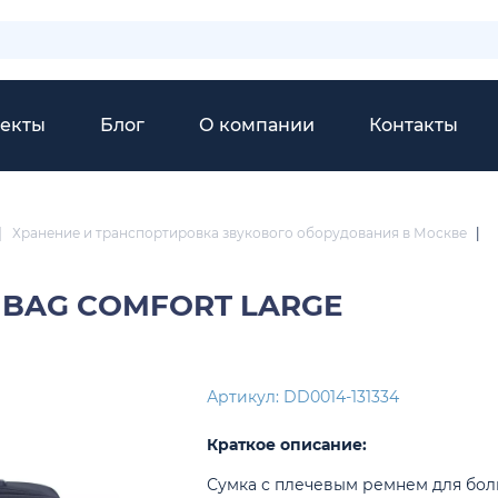
екты
Блог
О компании
Контакты
|
Хранение и транспортировка звукового оборудования в Москве
|
 BAG COMFORT LARGE
Артикул: DD0014-131334
Краткое описание:
Сумка с плечевым ремнем для бол