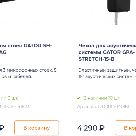
ля стоек GATOR SH-
Чехол для акустичес
AG
системы GATOR GPA-
STRETCH-15-B
я 3 микрофонных стоек, 5
Эластичный защитный, ч
ов и кабелей.
15" акустических систем,
ии 3 шт.
В наличии 10 шт.
DD0014-141873
Артикул: DD0014-141861
₽
4 290
₽
В корзину
В ко