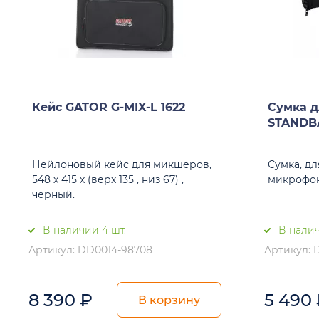
Кейс GATOR G-MIX-L 1622
Сумка д
STANDB
Нейлоновый кейс для микшеров,
Сумка, дл
548 х 415 х (верх 135 , низ 67) ,
микрофон
черный.
В наличии 4 шт.
В налич
Артикул: DD0014-98708
Артикул: 
8 390
₽
5 490
В корзину