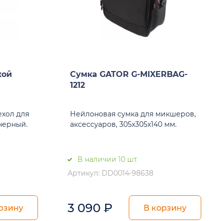
кой
Сумка GATOR G-MIXERBAG-
1212
ехол для
Нейлоновая cумка для микшеров,
 черный.
аксессуаров, 305х305х140 мм.
В наличии 10 шт.
Артикул: DD0014-98638
3 090
₽
рзину
В корзину