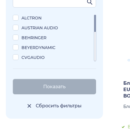
ALCTRON
AUSTRIAN AUDIO
BEHRINGER
BEYERDYNAMIC
CVGAUDIO
DBX
EUROSOUND
Бл
Показать
JTS
E
B
MACKIE
Сбросить фильтры
Бл
PROAUDIO
PRODIPE
SHURE
В