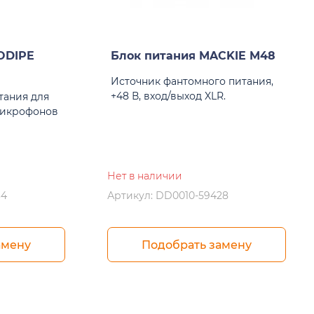
ODIPE
Блок питания MACKIE M48
Источник фантомного питания,
+48 В, вход/выход XLR.
тания для
микрофонов
Нет в наличии
34
Артикул: DD0010-59428
амену
Подобрать замену