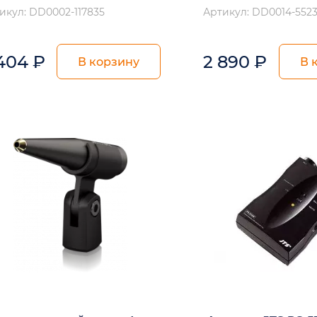
икул: DD0002-117835
Артикул: DD0014-552
 404
₽
2 890
₽
В корзину
В 