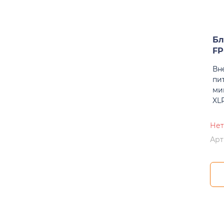
Бл
FP
Вн
пи
ми
XLR
Нет
Арт