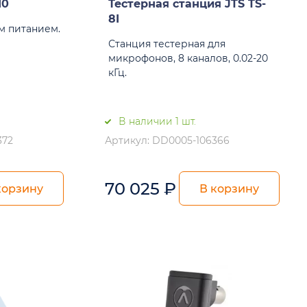
10
Тестерная станция JTS TS-
8I
м питанием.
Станция тестерная для
микрофонов, 8 каналов, 0.02-20
кГц.
В наличии 1 шт.
372
Артикул: DD0005-106366
70 025
₽
корзину
В корзину