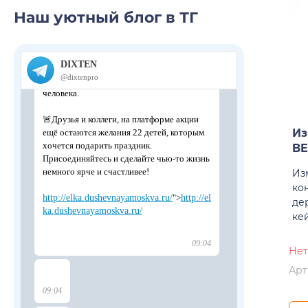
Наш уютный блог в ТГ
Из
BE
Из
ко
де
кей
Нет
Арт