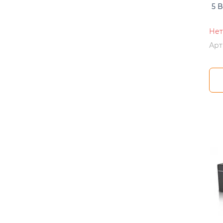
5 В
Нет
Арт