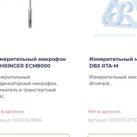
мерительный микрофон
Измерительный 
HRINGER ECM8000
DBX RTA-M
мерительный
Измерительный мик
нденсаторный микрофон,
driverack.
ржатель и транспортный
с.
 в наличии
Нет в наличии
икул: DD0015-9965
Артикул: DD0013-1273