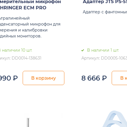
мерительный микрофон
Адаптер JTS PS-5
HRINGER ECM PRO
Адаптер с фантомны
ьтралинейный
нденсаторный микрофон для
мерения и калибровки
удийных мониторов.
 наличии 10 шт.
В наличии 1 шт.
икул: DD0014-138631
Артикул: DD0005-106
 990
₽
8 666
₽
В корзину
В 