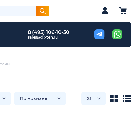
8 (495) 106-10-50
sales@dixten.ru
офоны
|
По новизне
21