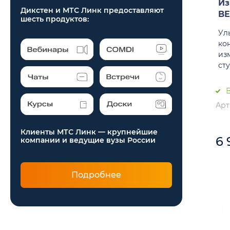
Из
Дикстен и МТС Линк предоставляют
BE
шесть продуктов:
Ул
ко
из
ст
В
Арт
Клиенты МТС Линк — крупнейшие
6
компании и ведущие вузы России
Подробнее