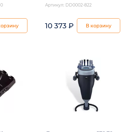
30
Артикул: DD0002-822
10 373
₽
корзину
В корзину