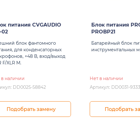
ок питания CVGAUDIO
Блок питания PR
-02
PROBP21
ешний блок фантомного
Батарейный блок пи
тания, для конденсаторных
инструментальных 
крофонов, +48 В, вход/выход
 F/XLR M.
 в наличии
Нет в наличии
икул: DD0025-58842
Артикул: DD0031-933
Подобрать замену
Подобрать з