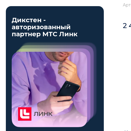
Арт
ОКТАВА
Дикстен -
2
авторизованный
партнер МТС Линк