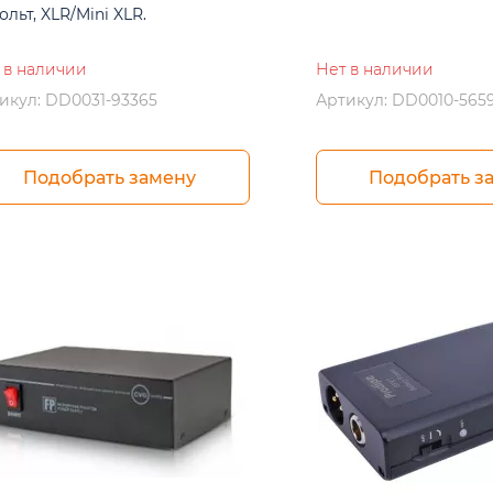
ольт, XLR/Mini XLR.
 в наличии
Нет в наличии
икул: DD0031-93365
Артикул: DD0010-565
Подобрать замену
Подобрать з