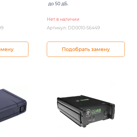
до 50 дБ.
Нет в наличии
99
Артикул: DD0010-56449
амену
Подобрать замену