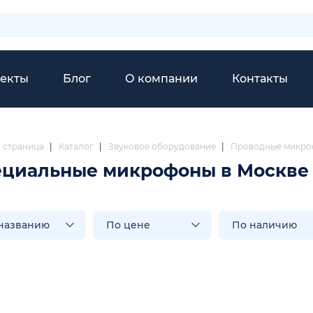
екты
Блог
О компании
Контакты
я страница
|
Каталог
|
Звуковое оборудование
|
Проводные микр
ециальные микрофоны в Москве
названию
По цене
По наличию