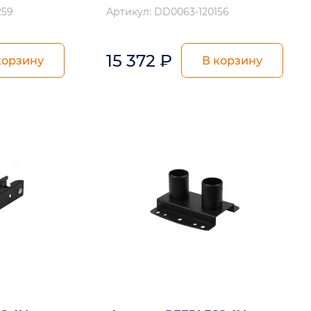
259
Артикул: DD0063-120156
15 372
₽
корзину
В корзину