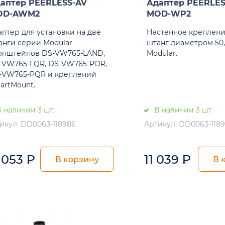
аптер PEERLESS-AV
Адаптер PEERLES
OD-AWM2
MOD-WP2
аптер для установки на две
Настенное креплени
анги серии Modular
штанг диаметром 50
онштейнов DS-VW765-LAND,
Modular.
-VW765-LQR, DS-VW765-POR,
-VW765-PQR и креплений
artMount.
 наличии 3 шт.
В наличии 3 шт.
икул: DD0063-118986
Артикул: DD0063-118
 053
₽
11 039
₽
В корзину
В 