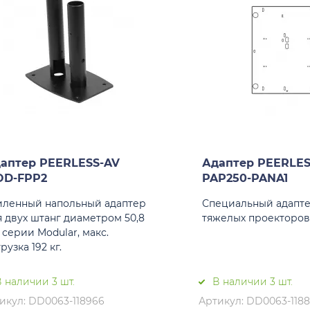
аптер PEERLESS-AV
Адаптер PEERLES
D-FPP2
PAP250-PANA1
иленный напольный адаптер
Специальный адапте
я двух штанг диаметром 50,8
тяжелых проекторов 
 серии Modular, макс.
рузка 192 кг.
 наличии 3 шт.
В наличии 3 шт.
икул: DD0063-118966
Артикул: DD0063-118