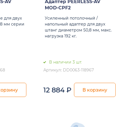
S-AV
Адаптер PEERLESS-AV
MOD-CPF2
е для двух
Усиленный потолочный /
,8 мм серии
напольный адаптер для двух
штанг диаметром 50,8 мм, макс.
нагрузка 192 кг.
В наличии 3 шт.
968
Артикул: DD0063-118967
12 884
₽
корзину
В корзину