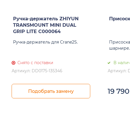
Ручка-держатель ZHIYUN
Присос
TRANSMOUNT MINI DUAL
GRIP LITE C000064
Ручка-держатель для Crane2S.
Присоска 
шарнире.
Снято с поставки
В налич
Артикул: DD0175-135346
Артикул: 
19 79
Подобрать замену