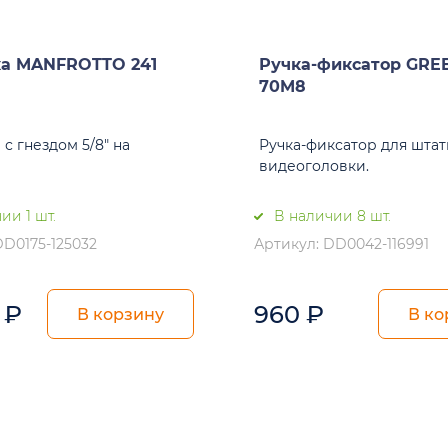
ка MANFROTTO 241
Ручка-фиксатор GRE
70M8
с гнездом 5/8" на
Ручка-фиксатор для шта
видеоголовки.
ии 1 шт.
В наличии 8 шт.
DD0175-125032
Артикул: DD0042-116991
0
₽
960
₽
В корзину
В ко