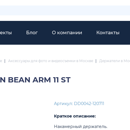
екты
Блог
О компании
Контакты
е
|
Аксессуары для фото и видеосъемки в Москве
|
Держатели в Мо
N BEAN ARM 11 ST
Артикул: DD0042-120711
Краткое описание:
Накамерный держатель.