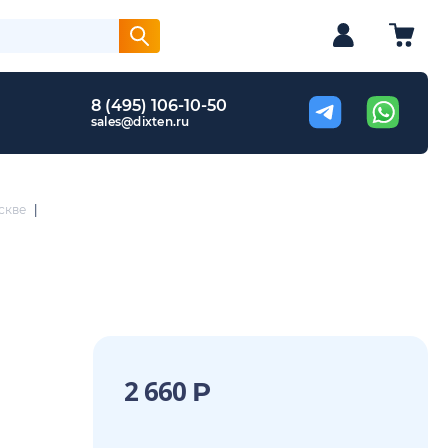
8 (495) 106-10-50
sales@dixten.ru
скве
|
2 660
Р