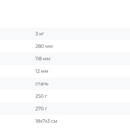
3 кг
280 мм
118 мм
12 мм
сталь
250 г
270 г
18х7х3 см