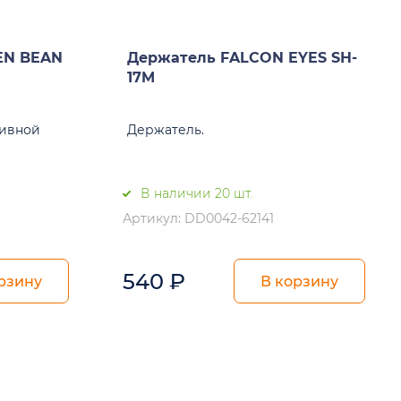
EN BEAN
Держатель FALCON EYES SH-
17M
тивной
Держатель.
В наличии 20 шт.
Артикул: DD0042-62141
540
₽
рзину
В корзину