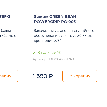
5F-2
Зажим GREEN BEAN
POWERGRIP PG-003
я башмака
Зажим, для установки студийного
g Clamp с
оборудования, для труб 30-35 мм,
крепление 5/8".
В наличии 20 шт.
Артикул: DD0042-61740
1 690
₽
рзину
В корзину