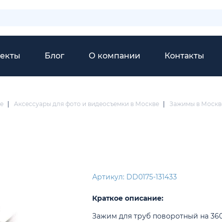
екты
Блог
О компании
Контакты
е
|
Аксессуары для фото и видеосъемки в Москве
|
Зажимы в Москв
Артикул: DD0175-131433
Краткое описание:
Зажим для труб поворотный на 360