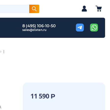
8 (495) 106-10-50
sales@dixten.ru
е
|
11 590
Р
.