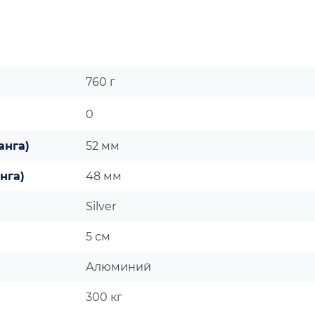
760 г
0
анга)
52 мм
нга)
48 мм
Silver
5 см
Алюминий
300 кг