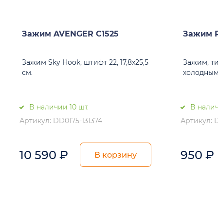
Зажим AVENGER C1525
Зажим R
Зажим Sky Hook, штифт 22, 17,8х25,5
Зажим, ти
см.
холодным
В наличии 10 шт.
В налич
Артикул: DD0175-131374
Артикул: 
10 590
₽
950
₽
В корзину