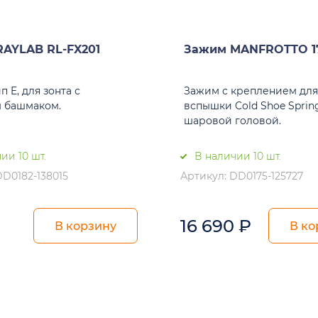
AYLAB RL-FX201
Зажим MANFROTTO 17
п E, для зонта с
Зажим с креплением дл
 башмаком.
вспышки Cold Shoe Sprin
шаровой головой.
ии 10 шт.
В наличии 10 шт.
DD0182-138015
Артикул: DD0175-125727
16 690
₽
В корзину
В ко