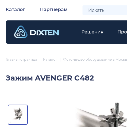
Каталог
Партнерам
Решения
Про
Главная страница
|
Каталог
|
Фото-видео оборудование в Москв
Зажим
AVENGER C482