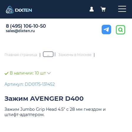
8 (495) 106-10-50
sales@dixten.ru
|
...
Главная страница
|
Зажимы в Москве
|
В наличии:
10 шт
Артикул: DD0175-131452
Зажим
AVENGER D400
Зажим Jumbo Grip Head 4.5" с 28 мм гнездом и
штифт-адаптером.