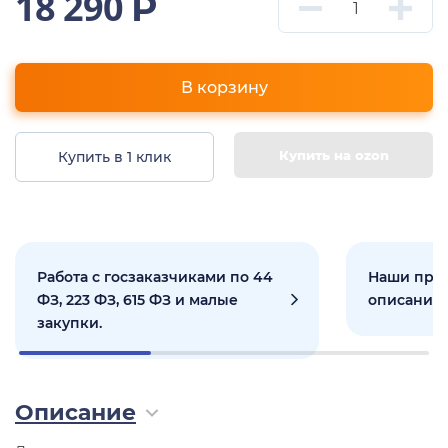
18 290
Р
В корзину
Купить на ozon
Купить в 1 клик
Работа с госзаказчиками по 44
Наши прое
ФЗ, 223 ФЗ, 615 ФЗ и малые
описанием
закупки.
Описание