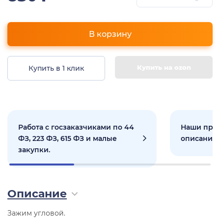
В корзину
Купить на ozon
Купить в 1 клик
Работа с госзаказчиками по 44
Наши прое
ФЗ, 223 ФЗ, 615 ФЗ и малые
описанием
закупки.
Описание
Зажим угловой.