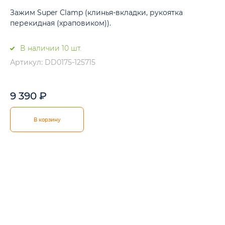
Зажим Super Clamp (клинья-вкладки, рукоятка
перекидная (храповиком)).
В наличии 10 шт.
Артикул: DD0175-125715
9 390
₽
В корзину