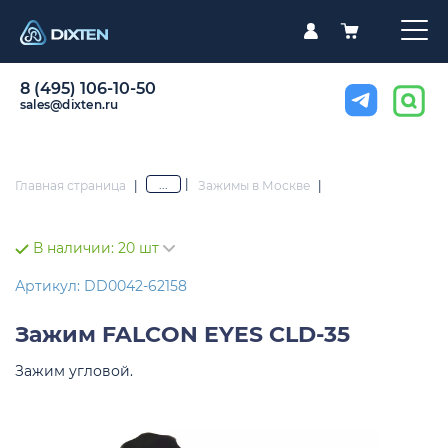
8 (495) 106-10-50
sales@dixten.ru
|
...
Главная страница
|
Зажимы в Москве
|
В наличии:
20 шт
Артикул: DD0042-62158
Зажим
FALCON EYES CLD-35
Зажим угловой.