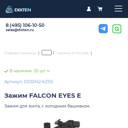
8 (495) 106-10-50
sales@dixten.ru
|
...
Главная страница
|
Зажимы в Москве
|
В наличии:
20 шт
Артикул: DD0042-62155
Зажим
FALCON EYES E
Зажим для зонта, с холодным башмаком.