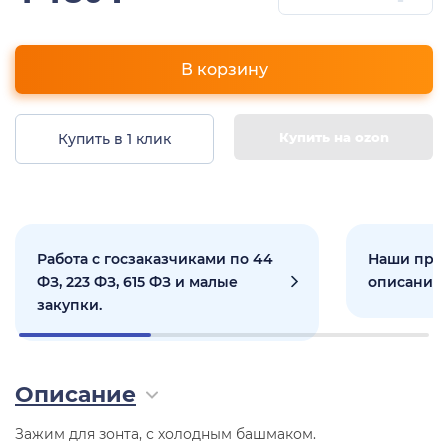
В корзину
Купить на ozon
Купить в 1 клик
Работа с госзаказчиками по 44
Наши прое
ФЗ, 223 ФЗ, 615 ФЗ и малые
описанием
закупки.
Описание
Зажим для зонта, с холодным башмаком.