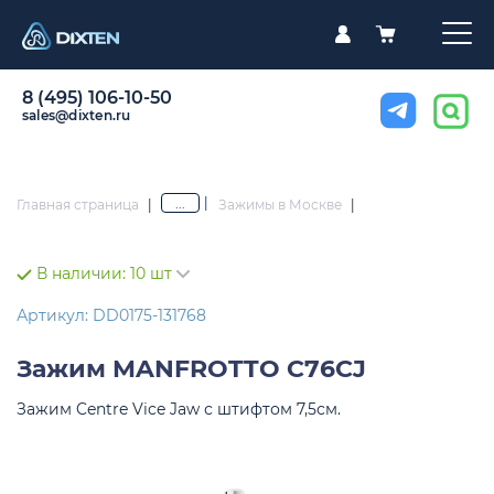
8 (495) 106-10-50
sales@dixten.ru
|
...
Главная страница
|
Зажимы в Москве
|
В наличии:
10 шт
Артикул: DD0175-131768
Зажим
MANFROTTO C76CJ
Зажим Centre Vice Jaw с штифтом 7,5см.